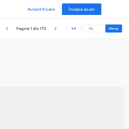
Autentificare
Începe acum
Pagina 1 din 175
Mergi