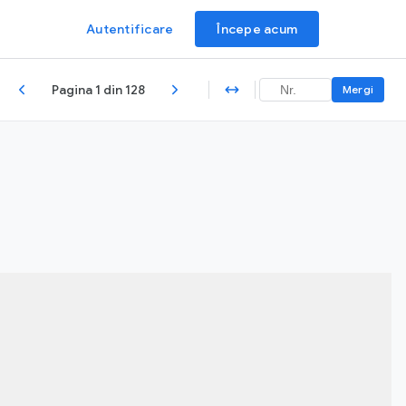
Autentificare
Începe acum
Pagina 1 din 128
Mergi