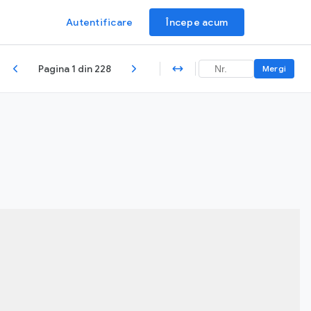
Autentificare
Începe acum
Pagina 1 din 228
Mergi