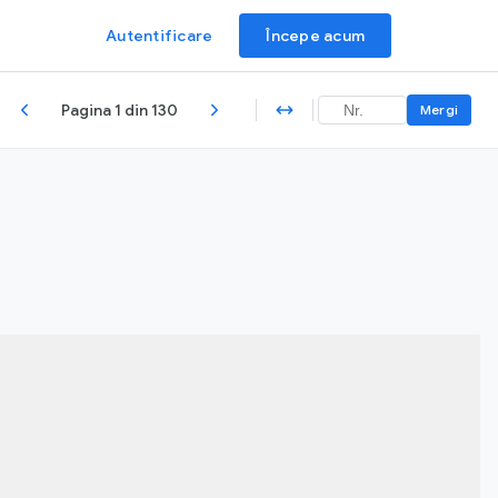
Autentificare
Începe acum
Pagina 1 din 130
Mergi