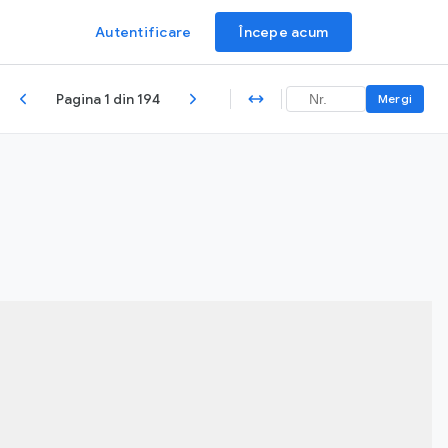
Autentificare
Începe acum
Pagina 1 din 194
Mergi