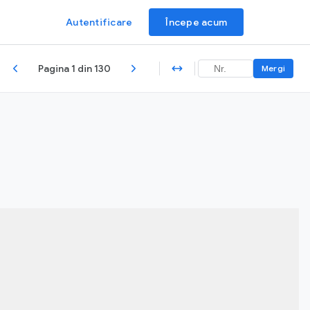
Autentificare
Începe acum
Pagina 1 din 130
Mergi