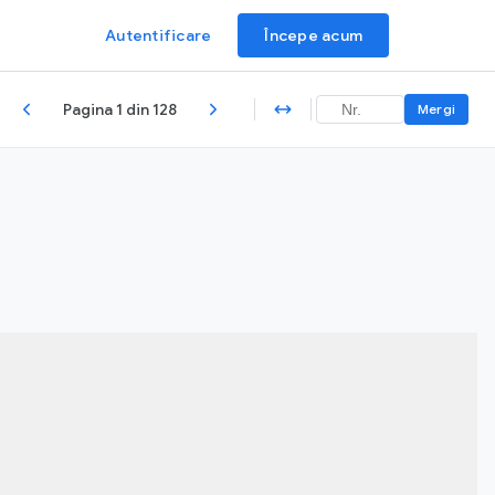
Autentificare
Începe acum
Pagina 1 din 128
Mergi