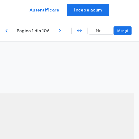
Autentificare
Începe acum
Pagina 1 din 106
Mergi