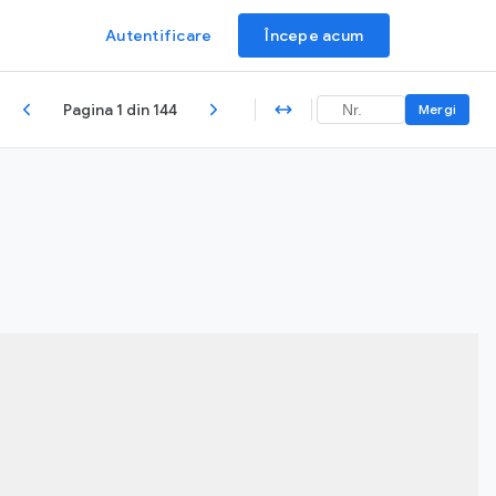
Autentificare
Începe acum
Pagina 1 din 144
Mergi