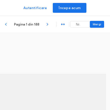
Autentificare
Începe acum
Pagina 1 din 188
Mergi