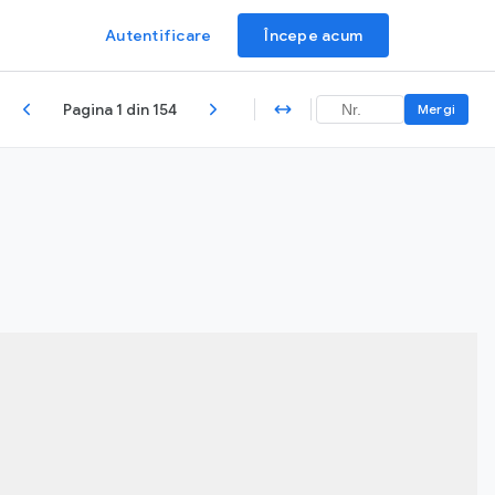
Autentificare
Începe acum
Pagina 1 din 154
Mergi