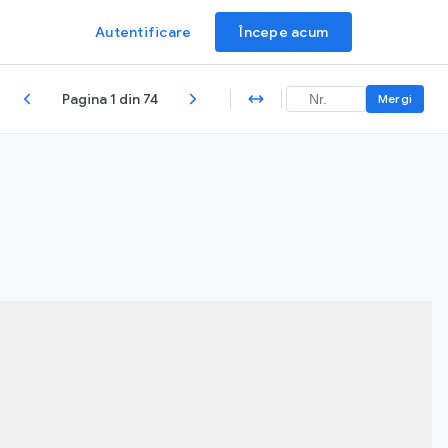
Autentificare
Începe acum
Pagina 1 din 74
Mergi