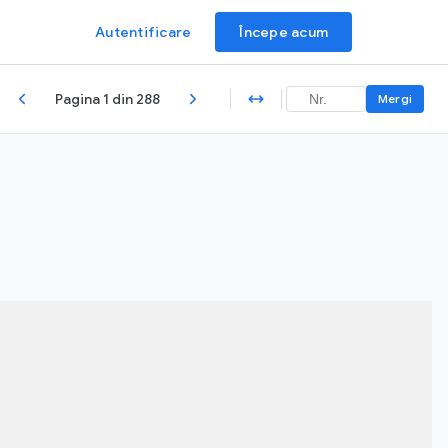
Autentificare
Începe acum
Pagina 1 din 288
Mergi