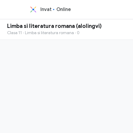
Invat
Online
Limba si literatura romana (alolingvi)
Clasa 11 · Limba si literatura romana · 0