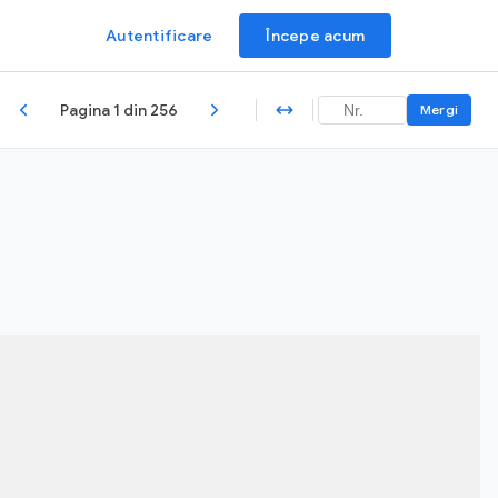
Autentificare
Începe acum
Pagina 1 din 256
Mergi