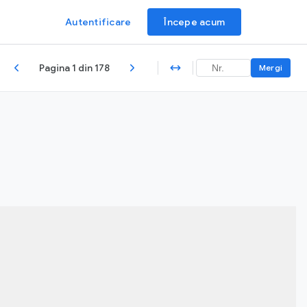
Autentificare
Începe acum
Pagina 1 din 178
Mergi