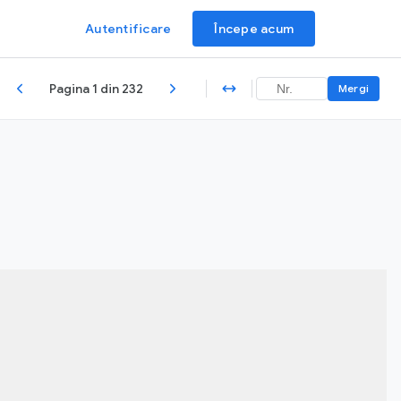
Autentificare
Începe acum
Pagina 1 din 232
Mergi