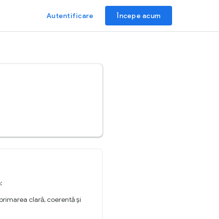
Autentificare
Începe acum
:
primarea clară, coerentă și