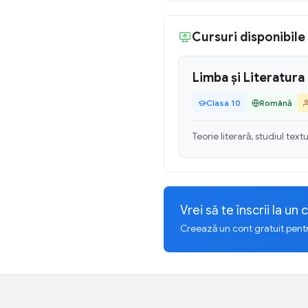
Cursuri disponibile 
Limba și Literatur
Clasa 10
Română
Teorie literară, studiul text
Vrei să te înscrii la un 
Creează un cont gratuit pentru