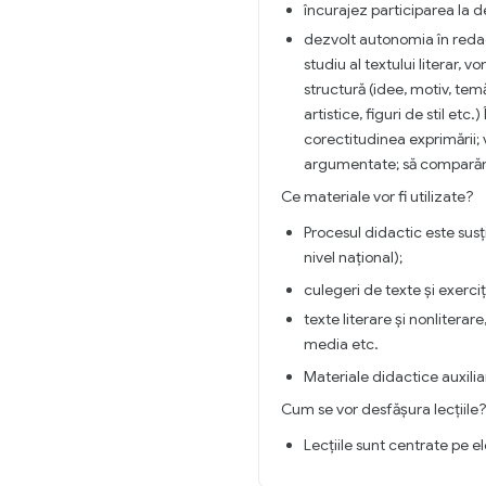
încurajez participarea la d
dezvolt autonomia în redac
studiu al textului literar, 
structură (idee, motiv, temă
artistice, figuri de stil et
corectitudinea exprimării;
argumentate; să comparăm te
Ce materiale vor fi utilizate?
Procesul didactic este susț
nivel național);
culegeri de texte și exerciți
texte literare și nonlitera
media etc.
Materiale didactice auxilia
Cum se vor desfășura lecțiile
Lecțiile sunt centrate pe el