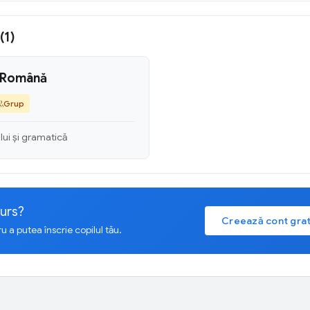
(1)
a Română
Grup
ului și gramatică
curs?
Creează cont grat
 a putea înscrie copilul tău.