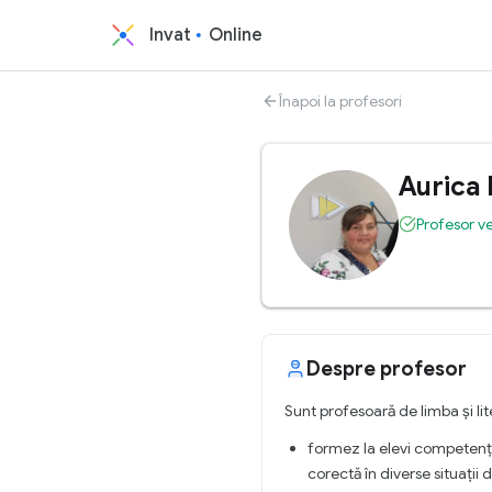
Invat
Online
Înapoi la profesori
Aurica
Profesor ve
Despre profesor
Sunt profesoară de limba și li
formez la elevi competența
corectă în diverse situații