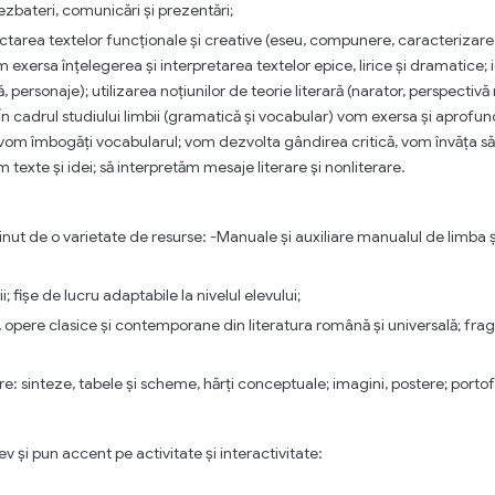
ezbateri, comunicări și prezentări;
tarea textelor funcționale și creative (eseu, compunere, caracterizare
vom exersa înțelegerea și interpretarea textelor epice, lirice și dramatice
, personaje); utilizarea noțiunilor de teorie literară (narator, perspectivă
c.) În cadrul studiului limbii (gramatică și vocabular) vom exersa și aprof
 vom îmbogăți vocabularul; vom dezvolta gândirea critică, vom învăța s
xte și idei; să interpretăm mesaje literare și nonliterare.
inut de o varietate de resurse: -Manuale și auxiliare manualul de limba ș
i; fișe de lucru adaptabile la nivelul elevului;
re, opere clasice și contemporane din literatura română și universală; fra
re: sinteze, tabele și scheme, hărți conceptuale; imagini, postere; portof
?
ev și pun accent pe activitate și interactivitate: