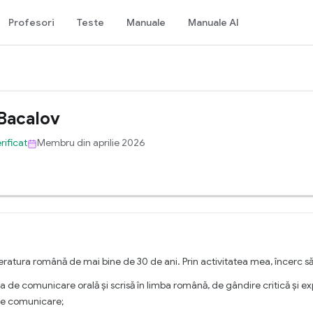
Profesori
Teste
Manuale
Manuale AI
 Bacalov
rificat
Membru din aprilie 2026
teratura română de mai bine de 30 de ani. Prin activitatea mea, încerc să
 de comunicare orală și scrisă în limba română, de gândire critică și ex
 de comunicare;