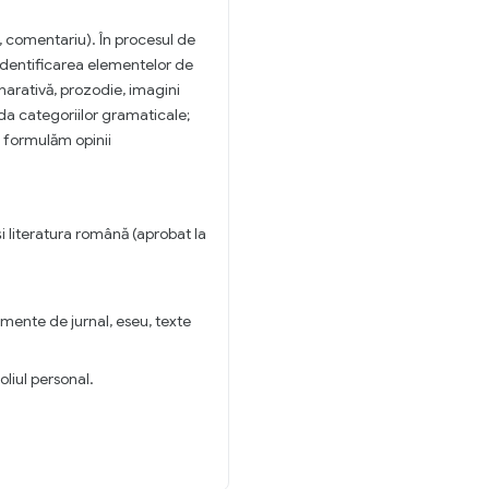
, comentariu). În procesul de
; identificarea elementelor de
 narativă, prozodie, imagini
unda categoriilor gramaticale;
ă formulăm opinii
i literatura română (aprobat la
gmente de jurnal, eseu, texte
oliul personal.