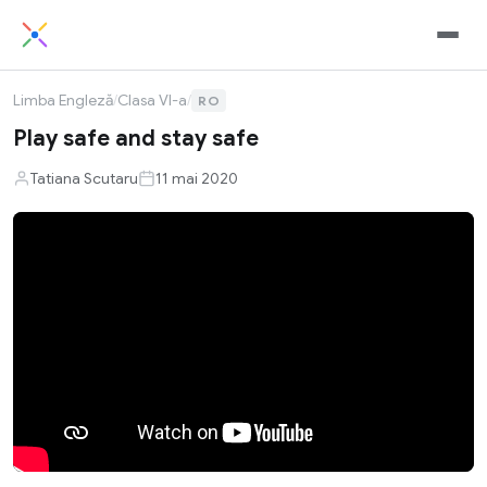
Limba Engleză
/
Clasa VI-a
/
RO
Play safe and stay safe
Tatiana Scutaru
11 mai 2020