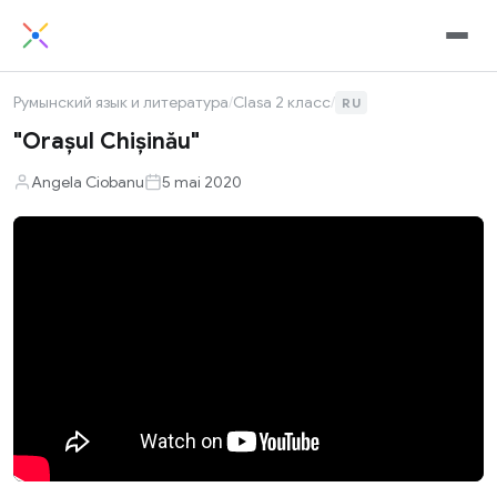
Румынский язык и литература
/
Clasa 2 класс
/
RU
"Orașul Chișinău"
Angela Ciobanu
5 mai 2020