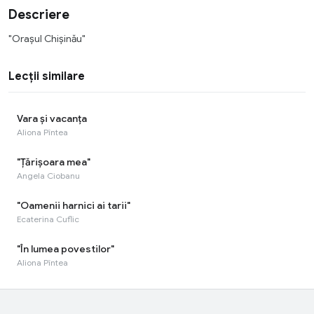
Descriere
"Orașul Chișinău"
Lecții similare
Vara și vacanța
Aliona Pîntea
"Țărișoara mea"
Angela Ciobanu
"Oamenii harnici ai tarii"
Ecaterina Cuflic
"În lumea povestilor"
Aliona Pîntea