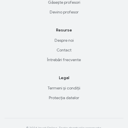
Găsește profesori
Devino profesor
Resurse
Despre noi
Contact
Întrebări frecvente
Legal
Termeni și condiții
Protecția datelor
© 2026 Invat.Online. Toate drepturile rezervate.