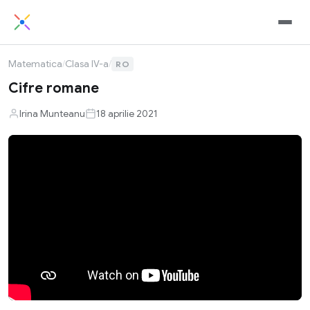
Matematica
/
Clasa IV-a
/
RO
Cifre romane
Irina Munteanu
18 aprilie 2021