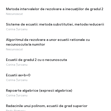
Metoda intervalelor de rezolvare a inecuațiilor de gradul 2
Necunoscut
Sisteme de ecuatii: metoda substitutiei, metoda reducerii
Corina Țurcanu
Algoritmul de rezolvare a unor ecuatii rationale cu
necunoscuta la numitor
Necunoscut
Ecuatii de gradul 2 cu o necunoscuta
Corina Țurcanu
Ecuatii ax+b=0
Corina Țurcanu
Rapoarte algebrice (expresii algebrice)
Corina Țurcanu
Radacinile unui polinom, ecuatii de grad superior
Radu Poenaru