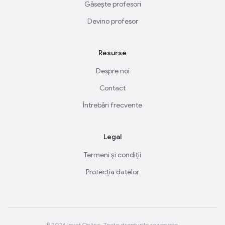
Găsește profesori
Devino profesor
Resurse
Despre noi
Contact
Întrebări frecvente
Legal
Termeni și condiții
Protecția datelor
© 2026 Invat.Online. Toate drepturile rezervate.