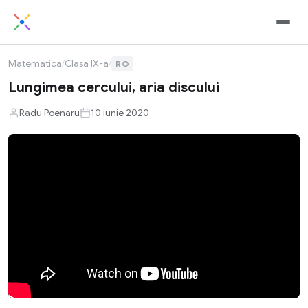
Matematica
/
Clasa IX-a
/
RO
Lungimea cercului, aria discului
Radu Poenaru
10 iunie 2020