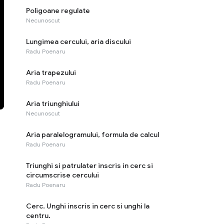
Poligoane regulate
Necunoscut
Lungimea cercului, aria discului
Radu Poenaru
Aria trapezului
Radu Poenaru
Aria triunghiului
Necunoscut
Aria paralelogramului, formula de calcul
Radu Poenaru
Triunghi si patrulater inscris in cerc si
circumscrise cercului
Radu Poenaru
Cerc. Unghi inscris in cerc si unghi la
centru.