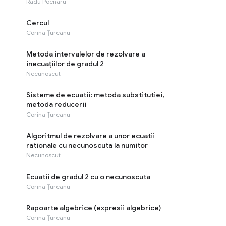
Radu Poenaru
Cercul
Corina Țurcanu
Metoda intervalelor de rezolvare a
inecuațiilor de gradul 2
Necunoscut
Sisteme de ecuatii: metoda substitutiei,
metoda reducerii
Corina Țurcanu
Algoritmul de rezolvare a unor ecuatii
rationale cu necunoscuta la numitor
Necunoscut
Ecuatii de gradul 2 cu o necunoscuta
Corina Țurcanu
Rapoarte algebrice (expresii algebrice)
Corina Țurcanu