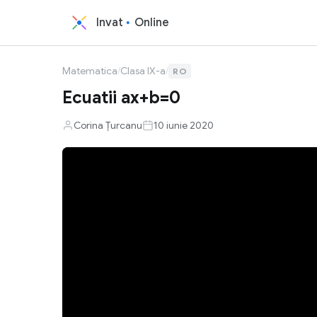
Invat
Online
Matematica
/
Clasa IX-a
/
RO
Ecuatii ax+b=0
Corina Țurcanu
10 iunie 2020