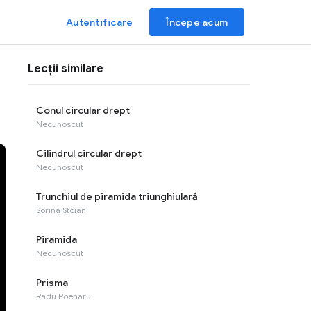
Autentificare
Începe acum
Lecții similare
Conul circular drept
Necunoscut
Cilindrul circular drept
Necunoscut
Trunchiul de piramida triunghiulară
Sorina Stoian
Piramida
Necunoscut
Prisma
Radu Poenaru