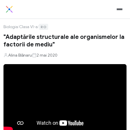
Biologia
/
Clasa VI-a
/
RO
"Adaptările structurale ale organismelor la
factorii de mediu"
Alina Blănaru
2 mai 2020