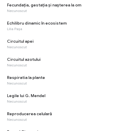
Fecundaţia, gestaţia şi naşterea la om
Necunoscut
Echilibru dinamic în ecosistem
Lilia Pașa
Circuitul apei
Necunoscut
Circuitul azotului
Necunoscut
Respiratia la plante
Necunoscut
Legile lui G. Mendel
Necunoscut
Reproducerea celulară
Necunoscut