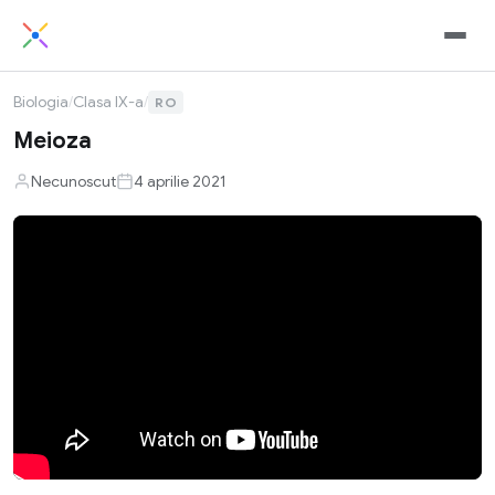
Biologia
/
Clasa IX-a
/
RO
Meioza
Necunoscut
4 aprilie 2021