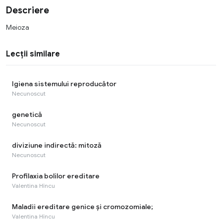
Descriere
Meioza
Lecții similare
Igiena sistemului reproducător
Necunoscut
genetică
Necunoscut
diviziune indirectă: mitoză
Necunoscut
Profilaxia bolilor ereditare
Valentina Hîncu
Maladii ereditare genice şi cromozomiale;
Valentina Hîncu