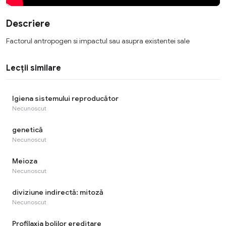
Descriere
Factorul antropogen si impactul sau asupra existentei sale
Lecții similare
Igiena sistemului reproducător
Necunoscut
genetică
Necunoscut
Meioza
Necunoscut
diviziune indirectă: mitoză
Necunoscut
Profilaxia bolilor ereditare