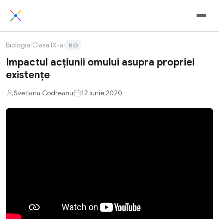
Biologia
/
Clasa IX-a
/
RO
Impactul acţiunii omului asupra propriei
existenţe
Svetlana Codreanu
12 iunie 2020