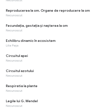
Necunoscut
Reproducerea la om. Organe de reproducere la om
Necunoscut
Fecundaţia, gestaţia şi naşterea la om
Necunoscut
Echilibru dinamic în ecosistem
Lilia Pașa
Circuitul apei
Necunoscut
Circuitul azotului
Necunoscut
Respiratia la plante
Necunoscut
Legile lui G. Mendel
Necunoscut