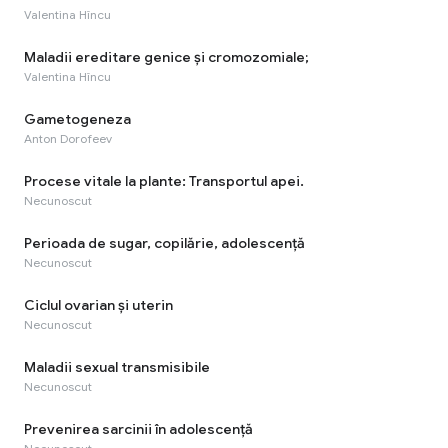
Valentina Hîncu
Maladii ereditare genice şi cromozomiale;
Valentina Hîncu
Gametogeneza
Anton Dorofeev
Procese vitale la plante: Transportul apei.
Necunoscut
Perioada de sugar, copilărie, adolescenţă
Necunoscut
Ciclul ovarian şi uterin
Necunoscut
Maladii sexual transmisibile
Necunoscut
Prevenirea sarcinii în adolescență