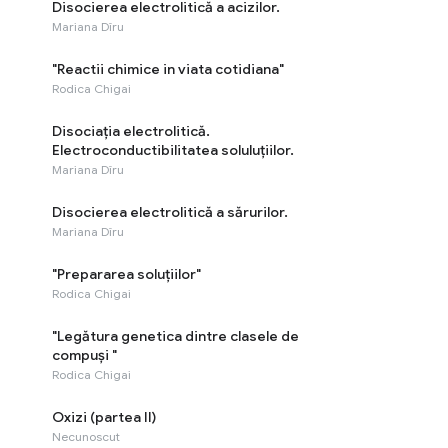
Disocierea electrolitică a acizilor.
Mariana Dîru
"Reactii chimice in viata cotidiana"
Rodica Chigai
Disociaţia electrolitică.
Electroconductibilitatea soluluţiilor.
Mariana Dîru
Disocierea electrolitică a sărurilor.
Mariana Dîru
"Prepararea soluțiilor"
Rodica Chigai
"Legătura genetica dintre clasele de
compuși "
Rodica Chigai
Oxizi (partea II)
Necunoscut