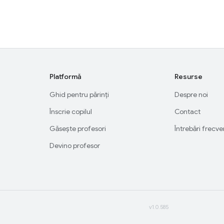
Platformă
Resurse
Ghid pentru părinți
Despre noi
Înscrie copilul
Contact
Găsește profesori
Întrebări frecv
Devino profesor
v1.0.585