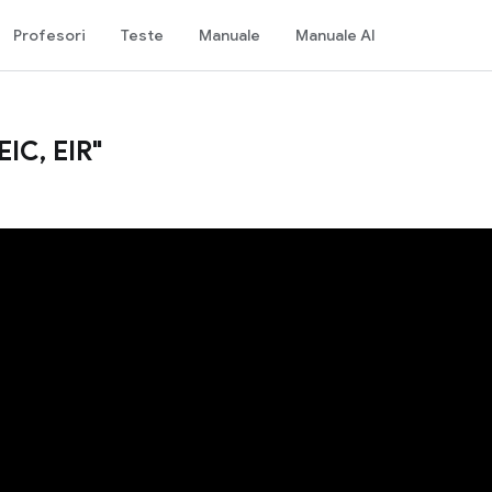
Profesori
Teste
Manuale
Manuale AI
EIC, EIR"