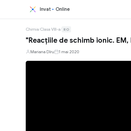
Invat
Online
Chimia
/
Clasa VIII-a
/
RO
"Reacţiile de schimb ionic. EM, 
Mariana Dîru
1 mai 2020