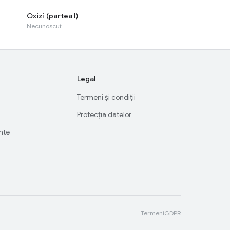
Oxizi (partea I)
Necunoscut
Legal
Termeni și condiții
Protecția datelor
ente
Termeni
GDPR