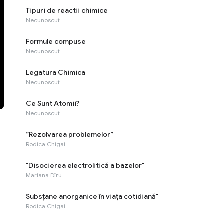
Tipuri de reactii chimice
Necunoscut
Formule compuse
Necunoscut
Legatura Chimica
Necunoscut
Ce Sunt Atomii?
Necunoscut
”Rezolvarea problemelor”
Rodica Chigai
"Disocierea electrolitică a bazelor"
Mariana Dîru
Subsțane anorganice în viața cotidiană"
Rodica Chigai