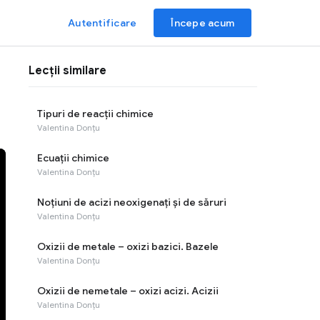
Autentificare
Începe acum
Lecții similare
Tipuri de reacții chimice
Valentina Donțu
Ecuații chimice
Valentina Donțu
Noțiuni de acizi neoxigenați și de săruri
Valentina Donțu
Oxizii de metale – oxizi bazici. Bazele
Valentina Donțu
Oxizii de nemetale – oxizi acizi. Acizii
Valentina Donțu