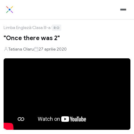
Limba Engleză
/
Clasa III-a
/
RO
"Once there was 2"
Tatiana Olaru
27 aprilie 2020