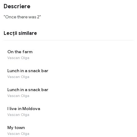
Descriere
"Once there was 2"
Lecții similare
On the farm
Vascan Olga
Lunch in a snack bar
Vascan Olga
Lunch in a snack bar
Vascan Olga
I live in Moldova
Vascan Olga
My town
Vascan Olga