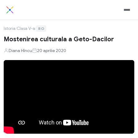
Istoria
/
Clasa V-a
/
RO
Mostenirea culturala a Geto-Dacilor
Diana Hîncu
20 aprilie 2020