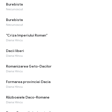
Burebista
Necunoscut
Burebista
Necunoscut
”Criza Imperiului Roman”
Diana Hîncu
Dacii liberi
Diana Hîncu
Romanizarea Geto-Dacilor
Diana Hîncu
Formarea provinciei Dacia
Diana Hîncu
Războaiele Daco-Romane
Diana Hîncu