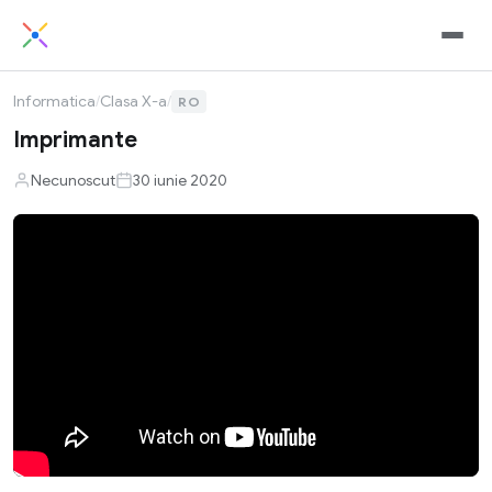
Informatica
/
Clasa X-a
/
RO
Imprimante
Necunoscut
30 iunie 2020