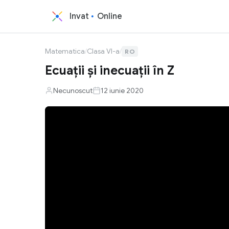
Invat
Online
Matematica
/
Clasa VI-a
/
RO
Ecuații și inecuații în Z
Necunoscut
12 iunie 2020