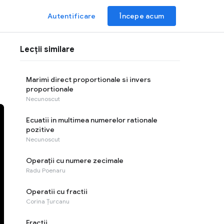
Autentificare
Începe acum
Lecții similare
Marimi direct proportionale si invers
proportionale
Necunoscut
Ecuatii in multimea numerelor rationale
pozitive
Necunoscut
Operaţii cu numere zecimale
Radu Poenaru
Operatii cu fractii
Corina Țurcanu
Fractii