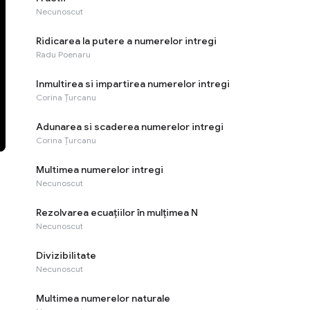
Necunoscut
Ridicarea la putere a numerelor intregi
Radu Poenaru
Inmultirea si impartirea numerelor intregi
Corina Țurcanu
Adunarea si scaderea numerelor intregi
Corina Țurcanu
Multimea numerelor intregi
Necunoscut
Rezolvarea ecuaţiilor în mulţimea N
Necunoscut
Divizibilitate
Necunoscut
Multimea numerelor naturale