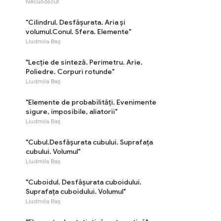
Necunoscut
"Cilindrul. Desfășurata. Aria și
volumul.Conul. Sfera. Elemente"
Liudmila Baș
"Lecție de sinteză. Perimetru. Arie.
Poliedre. Corpuri rotunde"
Liudmila Baș
"Elemente de probabilități. Evenimente
sigure, imposibile, aliatorii"
Liudmila Baș
"Cubul.Desfășurata cubului. Suprafața
cubului. Volumul"
Liudmila Baș
"Cuboidul. Desfășurata cuboidului.
Suprafața cuboidului. Volumul"
Liudmila Baș