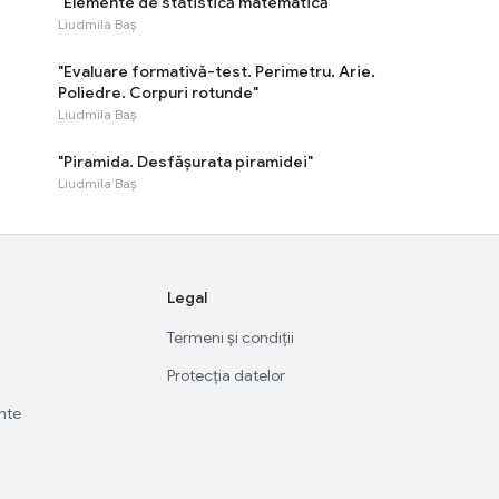
"Elemente de statistică matematică"
Liudmila Baș
"Evaluare formativă-test. Perimetru. Arie.
Poliedre. Corpuri rotunde"
Liudmila Baș
"Piramida. Desfășurata piramidei"
Liudmila Baș
Legal
Termeni și condiții
Protecția datelor
ente