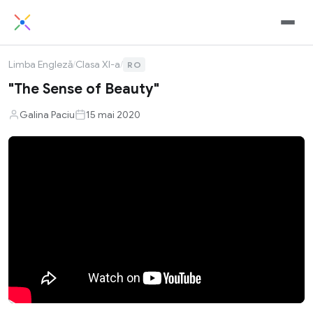
Limba Engleză
/
Clasa XI-a
/
RO
"The Sense of Beauty"
Galina Paciu
15 mai 2020