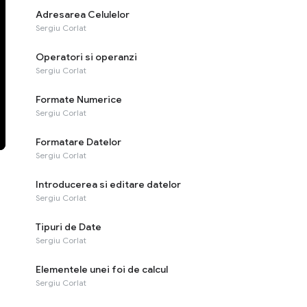
Adresarea Celulelor
Sergiu Corlat
Operatori si operanzi
Sergiu Corlat
Formate Numerice
Sergiu Corlat
Formatare Datelor
Sergiu Corlat
Introducerea si editare datelor
Sergiu Corlat
Tipuri de Date
Sergiu Corlat
Elementele unei foi de calcul
Sergiu Corlat