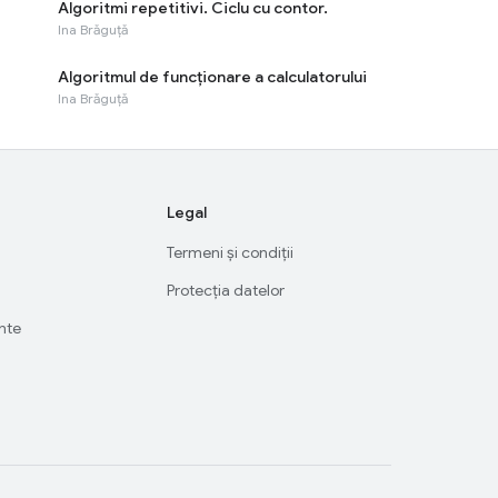
Algoritmi repetitivi. Ciclu cu contor.
Ina Brăguță
Algoritmul de funcționare a calculatorului
Ina Brăguță
Legal
Termeni și condiții
Protecția datelor
ente