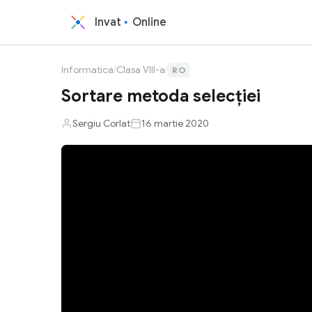
Invat
Online
Informatica
/
Clasa VIII-a
/
RO
Sortare metoda selecției
Sergiu Corlat
16 martie 2020