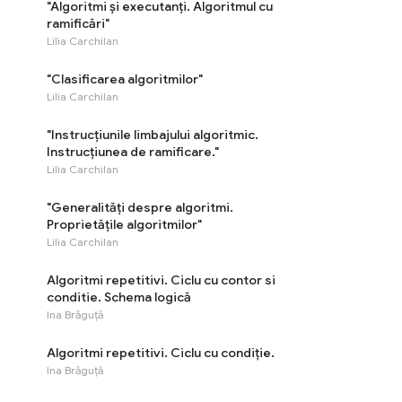
"Algoritmi și executanți. Algoritmul cu
ramificări"
Lilia Carchilan
"Clasificarea algoritmilor"
Lilia Carchilan
"Instrucțiunile limbajului algoritmic.
Instrucțiunea de ramificare."
Lilia Carchilan
"Generalități despre algoritmi.
Proprietățile algoritmilor"
Lilia Carchilan
Algoritmi repetitivi. Ciclu cu contor si
conditie. Schema logică
Ina Brăguță
Algoritmi repetitivi. Ciclu cu condiție.
Ina Brăguță